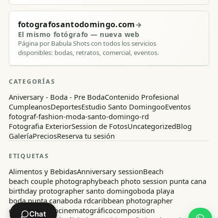
fotografosantodomingo.com
→
El mismo fotógrafo — nueva web
Página por Babula Shots con todos los servicios
disponibles: bodas, retratos, comercial, eventos.
CATEGORÍAS
Aniversary - Boda - Pre Boda
Contenido Profesional
Cumpleanos
Deportes
Estudio Santo Domingoo
Eventos
fotograf-fashion-moda-santo-domingo-rd
Fotografia Exterior
Session de Fotos
Uncategorized
Blog
Galería
Precios
Reserva tu sesión
ETIQUETAS
Alimentos y Bebidas
Anniversary session
Beach
beach couple photography
beach photo session punta cana
birthday protographer santo domingo
boda playa
boda punta cana
boda rd
caribbean photographer
casa de campo
cinematográfico
composition
Chat