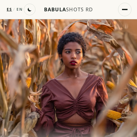
BABULA
SHOTS RD
ES
/
EN