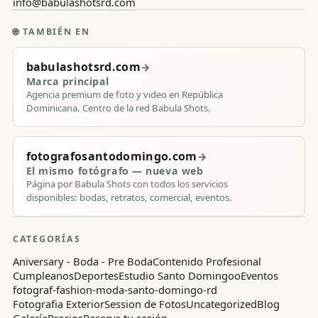
info@babulashotsrd.com
🌐
TAMBIÉN EN
babulashotsrd.com
→
Marca principal
Agencia premium de foto y video en República
Dominicana. Centro de la red Babula Shots.
fotografosantodomingo.com
→
El mismo fotógrafo — nueva web
Página por Babula Shots con todos los servicios
disponibles: bodas, retratos, comercial, eventos.
CATEGORÍAS
Aniversary - Boda - Pre Boda
Contenido Profesional
Cumpleanos
Deportes
Estudio Santo Domingoo
Eventos
fotograf-fashion-moda-santo-domingo-rd
Fotografia Exterior
Session de Fotos
Uncategorized
Blog