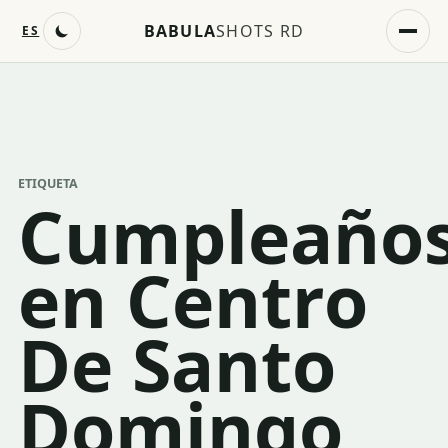
BABULA
SHOTS RD
ES
ETIQUETA
Cumpleaño
en Centro
De Santo
Domingo