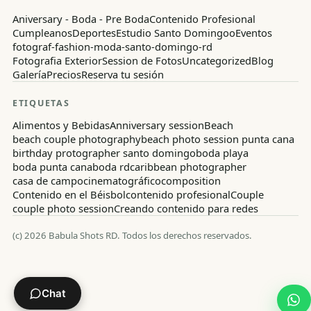
Aniversary - Boda - Pre Boda
Contenido Profesional
Cumpleanos
Deportes
Estudio Santo Domingoo
Eventos
fotograf-fashion-moda-santo-domingo-rd
Fotografia Exterior
Session de Fotos
Uncategorized
Blog
Galería
Precios
Reserva tu sesión
ETIQUETAS
Alimentos y Bebidas
Anniversary session
Beach
beach couple photography
beach photo session punta cana
birthday protographer santo domingo
boda playa
boda punta cana
boda rd
caribbean photographer
casa de campo
cinematográfico
composition
Contenido en el Béisbol
contenido profesional
Couple
couple photo session
Creando contenido para redes
(c)
2026
Babula Shots RD.
Todos los derechos reservados.
Chat