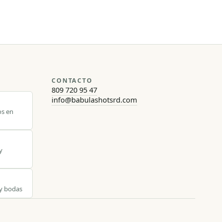
CONTACTO
809 720 95 47
info@babulashotsrd.com
os en
y
 y bodas