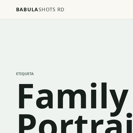
BABULA
SHOTS RD
ETIQUETA
Family
Portrai