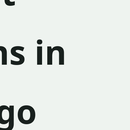
ns in
go