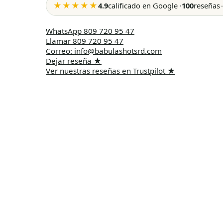
★★★★★
4.9
calificado en Google
·
100
reseñas
WhatsApp
809 720 95 47
Llamar
809 720 95 47
Correo
:
info@babulashotsrd.com
Dejar reseña
★
Ver nuestras reseñas en Trustpilot
★