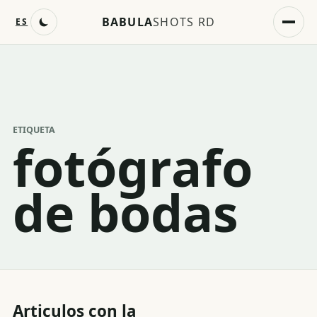
BABULA
SHOTS RD
ES
ETIQUETA
fotógrafo
de bodas
Articulos con la