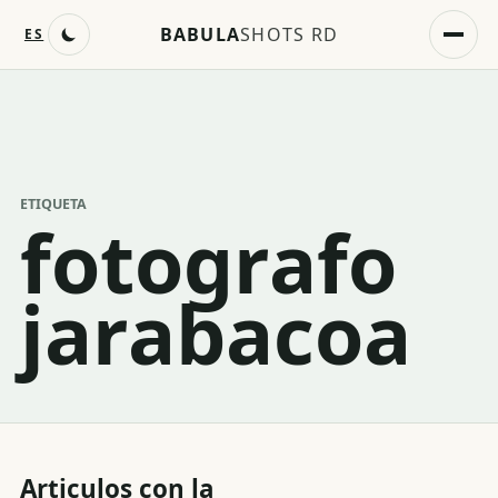
BABULA
SHOTS RD
ES
ETIQUETA
fotografo
jarabacoa
Articulos con la