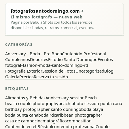
fotografosantodomingo.com
→
El mismo fotógrafo — nueva web
Página por Babula Shots con todos los servicios
disponibles: bodas, retratos, comercial, eventos.
CATEGORÍAS
Aniversary - Boda - Pre Boda
Contenido Profesional
Cumpleanos
Deportes
Estudio Santo Domingoo
Eventos
fotograf-fashion-moda-santo-domingo-rd
Fotografia Exterior
Session de Fotos
Uncategorized
Blog
Galería
Precios
Reserva tu sesión
ETIQUETAS
Alimentos y Bebidas
Anniversary session
Beach
beach couple photography
beach photo session punta cana
birthday protographer santo domingo
boda playa
boda punta cana
boda rd
caribbean photographer
casa de campo
cinematográfico
composition
Contenido en el Béisbol
contenido profesional
Couple