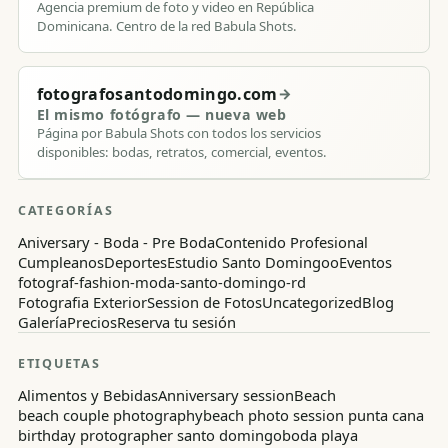
Agencia premium de foto y video en República
Dominicana. Centro de la red Babula Shots.
fotografosantodomingo.com
→
El mismo fotógrafo — nueva web
Página por Babula Shots con todos los servicios
disponibles: bodas, retratos, comercial, eventos.
CATEGORÍAS
Aniversary - Boda - Pre Boda
Contenido Profesional
Cumpleanos
Deportes
Estudio Santo Domingoo
Eventos
fotograf-fashion-moda-santo-domingo-rd
Fotografia Exterior
Session de Fotos
Uncategorized
Blog
Galería
Precios
Reserva tu sesión
ETIQUETAS
Alimentos y Bebidas
Anniversary session
Beach
beach couple photography
beach photo session punta cana
birthday protographer santo domingo
boda playa