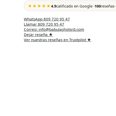
★★★★★
4.9
calificado en Google
·
100
reseñas
WhatsApp
809 720 95 47
Llamar
809 720 95 47
Correo
:
info@babulashotsrd.com
Dejar reseña
★
Ver nuestras reseñas en Trustpilot
★