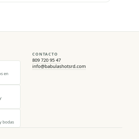
CONTACTO
809 720 95 47
info@babulashotsrd.com
os en
y
 y bodas