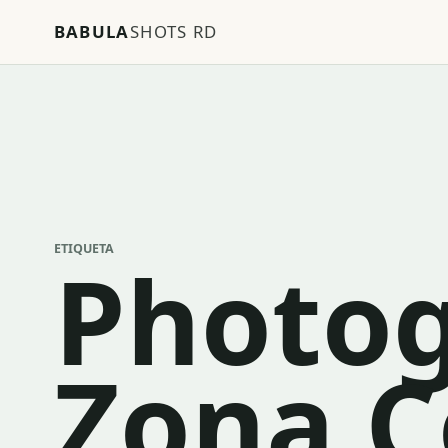
BABULA
SHOTS RD
ETIQUETA
Photog
Zona C