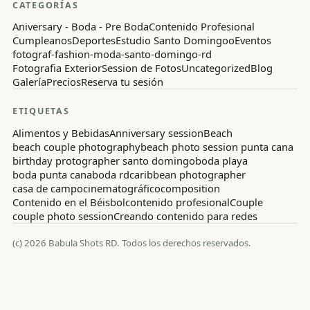
CATEGORÍAS
Aniversary - Boda - Pre Boda
Contenido Profesional
Cumpleanos
Deportes
Estudio Santo Domingoo
Eventos
fotograf-fashion-moda-santo-domingo-rd
Fotografia Exterior
Session de Fotos
Uncategorized
Blog
Galería
Precios
Reserva tu sesión
ETIQUETAS
Alimentos y Bebidas
Anniversary session
Beach
beach couple photography
beach photo session punta cana
birthday protographer santo domingo
boda playa
boda punta cana
boda rd
caribbean photographer
casa de campo
cinematográfico
composition
Contenido en el Béisbol
contenido profesional
Couple
couple photo session
Creando contenido para redes
(c)
2026
Babula Shots RD.
Todos los derechos reservados.