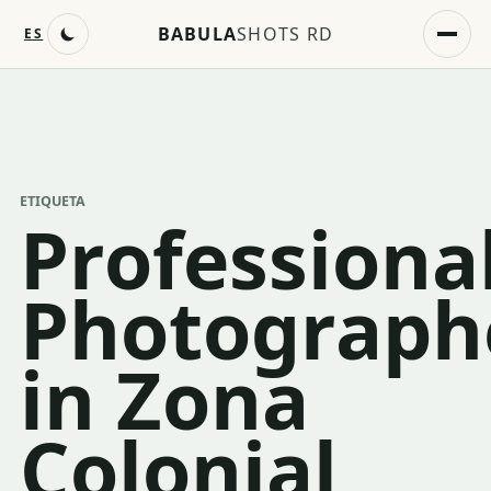
BABULA
SHOTS RD
ES
ETIQUETA
Professiona
Photograph
in Zona
Colonial