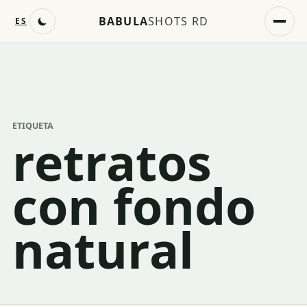
BABULA
SHOTS RD
ES
ETIQUETA
retratos
con fondo
natural