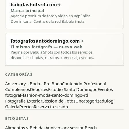
babulashotsrd.com
→
Marca principal
Agencia premium de foto y video en República
Dominicana. Centro de la red Babula Shots.
fotografosantodomingo.com
→
El mismo fotógrafo — nueva web
Página por Babula Shots con todos los servicios
disponibles: bodas, retratos, comercial, eventos.
CATEGORÍAS
Aniversary - Boda - Pre Boda
Contenido Profesional
Cumpleanos
Deportes
Estudio Santo Domingoo
Eventos
fotograf-fashion-moda-santo-domingo-rd
Fotografia Exterior
Session de Fotos
Uncategorized
Blog
Galería
Precios
Reserva tu sesión
ETIQUETAS
Alimentos y Bebidas
Anniversary session
Beach