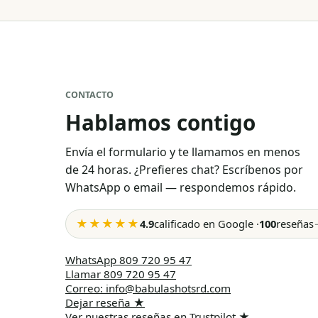
CONTACTO
Hablamos contigo
Envía el formulario y te llamamos en menos
de 24 horas. ¿Prefieres chat? Escríbenos por
WhatsApp o email — respondemos rápido.
★★★★★
4.9
calificado en Google
·
100
reseñas
WhatsApp
809 720 95 47
Llamar
809 720 95 47
Correo
:
info@babulashotsrd.com
Dejar reseña
★
Ver nuestras reseñas en Trustpilot
★