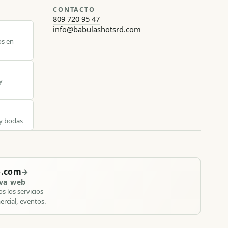
CONTACTO
809 720 95 47
info@babulashotsrd.com
os en
y
 y bodas
o.com
→
eva web
s los servicios
ercial, eventos.