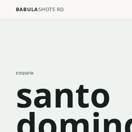
BABULA
SHOTS RD
ETIQUETA
santo
domin