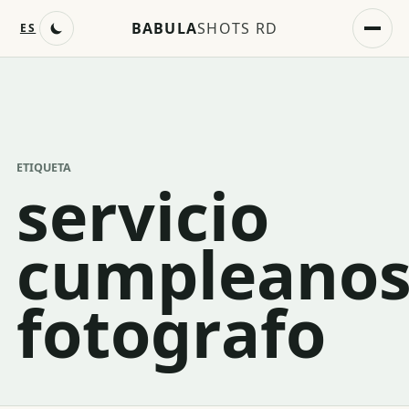
BABULA
SHOTS RD
ES
ETIQUETA
servicio
cumpleano
fotografo