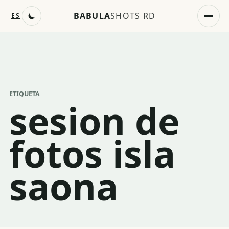
BABULA
SHOTS RD
ES
ETIQUETA
sesion de
fotos isla
saona