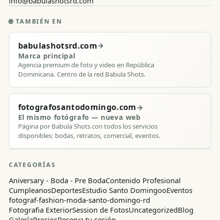
info@babulashotsrd.com
🌐
TAMBIÉN EN
babulashotsrd.com
→
Marca principal
Agencia premium de foto y video en República
Dominicana. Centro de la red Babula Shots.
fotografosantodomingo.com
→
El mismo fotógrafo — nueva web
Página por Babula Shots con todos los servicios
disponibles: bodas, retratos, comercial, eventos.
CATEGORÍAS
Aniversary - Boda - Pre Boda
Contenido Profesional
Cumpleanos
Deportes
Estudio Santo Domingoo
Eventos
fotograf-fashion-moda-santo-domingo-rd
Fotografia Exterior
Session de Fotos
Uncategorized
Blog
Galería
Precios
Reserva tu sesión